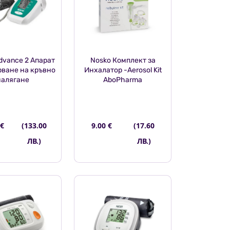
dvance 2 Апарат
Nosko Комплект за
рване на кръвно
Инхалатор -Aerosol Kit
налягане
AboPharma
 €
(133.00
9.00 €
(17.60
ЛВ.)
ЛВ.)