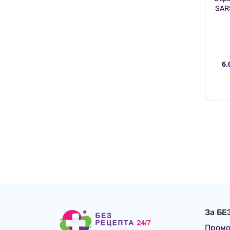
SAR
6.
За БЕ
Пром