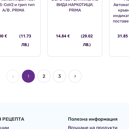
S-CoV2 и грип тип
ВИДА НАРКОТИЦИ,
Автомат
A/B , PRIMA
PRIMA
кръвн
индикат
поставе
00 €
(11.73
14.84 €
(29.02
31.85
ЛВ.)
ЛВ.)
‹
1
2
3
›
З РЕЦЕПТА
Полезна информация
оции
Връщане на продукти