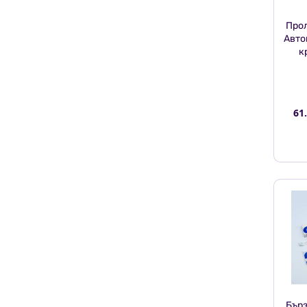
Про
Авто
к
61
Бърз