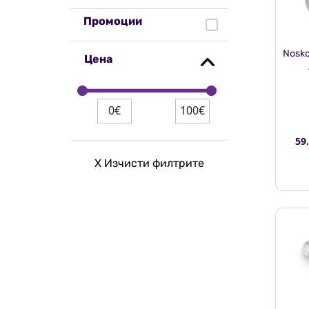
Промоции
Nosko
Цена
0€
100€
59
X Изчисти филтрите