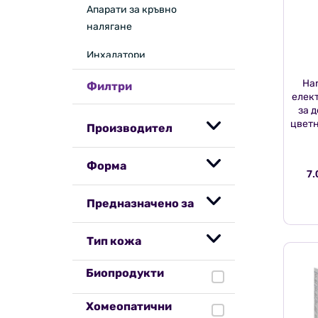
Апарати за кръвно
налягане
Инхалатори
Ha
Измерване на кръвна
Филтри
елек
захар
за 
цветн
Производител
Форма
7.
Предназначено за
Тип кожа
Биопродукти
Хомеопатични