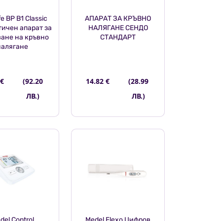
fe BP B1 Classic
АПАРАТ ЗА КРЪВНО
ичен апарат за
НАЛЯГАНЕ СЕНДО
ане на кръвно
СТАНДАРТ
налягане
 €
(92.20
14.82 €
(28.99
ЛВ.)
ЛВ.)
del Control
Medel Flexo Цифров