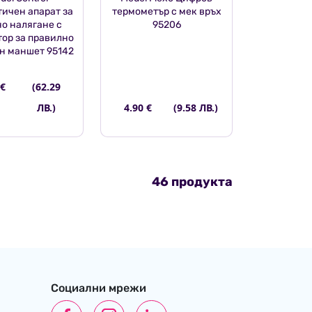
ичен апарат за
термометър с мек връх
о налягане с
95206
ор за правилно
н маншет 95142
 €
(62.29
ЛВ.)
4.90 €
(9.58 ЛВ.)
46 продукта
Социални мрежи