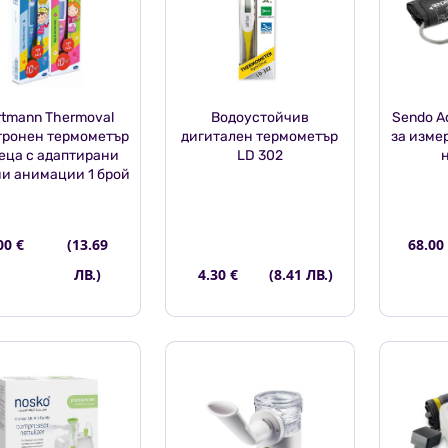
rtmann Thermoval
Водоустойчив
Sendo A
тронен термометър
дигитален термометър
за изме
деца с адаптирани
LD 302
и анимации 1 брой
00 €
(13.69
68.00
ЛВ.)
4.30 €
(8.41 ЛВ.)