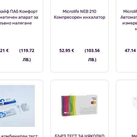
лайф ПА5 Комфорт
Microlife NEB 210
Microli
матичен апарат за
Компресорен инхалатор
Автомат
ръвно налягане
измерв
.21 €
(119.72
52.95 €
(103.56
47.14
ЛВ.)
ЛВ.)
 комбиниран тест
БЪРЗ ТЕСТ ЗА НЯКОЛКО
Me