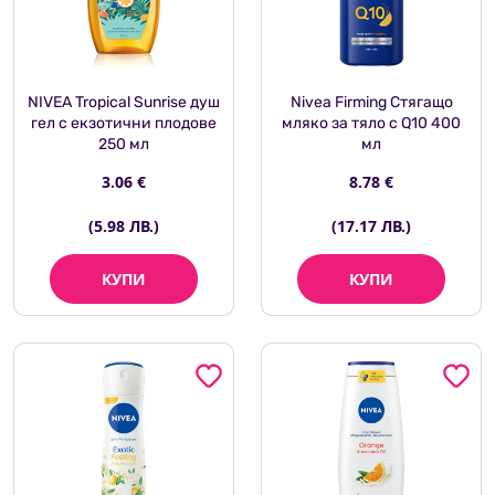
NIVEA Tropical Sunrise душ
Nivea Firming Стягащо
гел с екзотични плодове
мляко за тяло с Q10 400
250 мл
мл
3.06 €
8.78 €
(5.98 ЛВ.)
(17.17 ЛВ.)
КУПИ
КУПИ