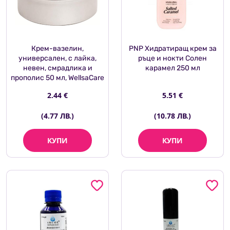
Крем-вазелин,
PNP Хидратиращ крем за
универсален, с лайка,
ръце и нокти Солен
невен, смрадлика и
карамел 250 мл
прополис 50 мл, WellsaCare
2.44 €
5.51 €
(4.77 ЛВ.)
(10.78 ЛВ.)
КУПИ
КУПИ