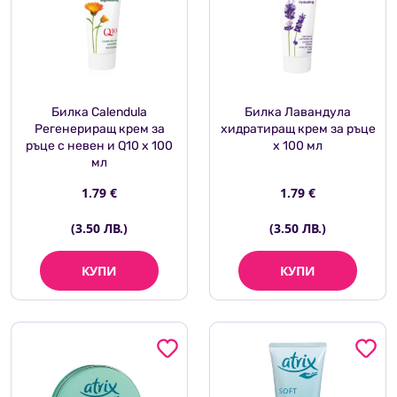
Билка Calendula
Билка Лавандула
Регенериращ крем за
хидратиращ крем за ръце
ръце с невен и Q10 х 100
х 100 мл
мл
1.79 €
1.79 €
(3.50 ЛВ.)
(3.50 ЛВ.)
КУПИ
КУПИ