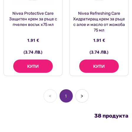
Nivea Protective Care
Nivea Refreshing Care
Защитен крем за ръце с
Хидратиращ крем за ръце
пчелен восък х75 мл
с алое и масло от жожоба
75 мл
1.91 €
1.91 €
(3.74 ЛВ.)
(3.74 ЛВ.)
КУПИ
КУПИ
<
1
>
38 продукта