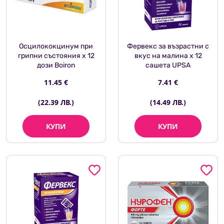
Осцилококцинум при
Фервекс за възрастни с
грипни състояния х 12
вкус на малина x 12
дози Boiron
сашета UPSA
11.45 €
7.41 €
(22.39 ЛВ.)
(14.49 ЛВ.)
КУПИ
КУПИ