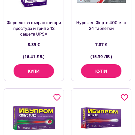
Фервекс за възрастни при
Нурофен Форте 400 мг х
простуда и грип х 12
24 таблетки
сашета UPSA
8.39 €
7.87 €
(16.41 ЛВ.)
(15.39 ЛВ.)
КУПИ
КУПИ