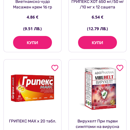
Виетнамско чудо
ГРИПЕКС ХОТ 650 мг/50 мг
Масажен крем 16 гр
/10 мг х 12 сашета
4.86 €
6.54 €
(9.51 ЛВ.)
(12.79 ЛВ.)
КУПИ
КУПИ
ГРИПЕКС MAX х 20 табл.
Вирухелт При първи
симптоми на вирусна