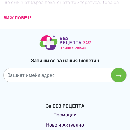
ще смъкнат бързо покачената температура. Това са
някои от
лекарствата
които може да използвате при
симптоми на грип и настинка.
ВИЖ ПОВЕЧЕ
Запиши се за нашия бюлетин
За БЕЗ РЕЦЕПТА
Промоции
Ново и Актуално