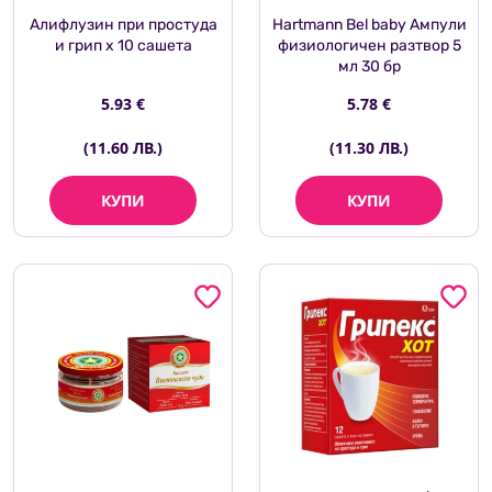
Алифлузин при простуда
Hartmann Bel baby Ампули
и грип х 10 сашета
физиологичен разтвор 5
мл 30 бр
5.93 €
5.78 €
(11.60 ЛВ.)
(11.30 ЛВ.)
КУПИ
КУПИ