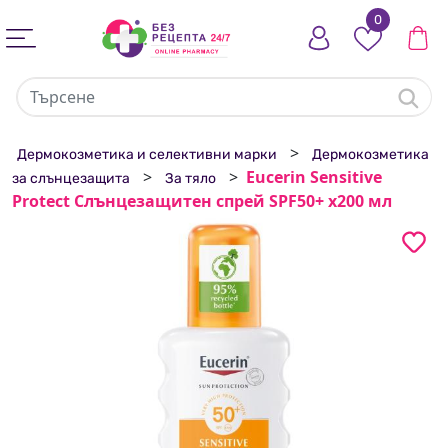
0
>
Дермокозметика и селективни марки
Дермокозметика
>
>
Eucerin Sensitive
за слънцезащита
За тяло
Protect Слънцезащитен спрей SPF50+ х200 мл