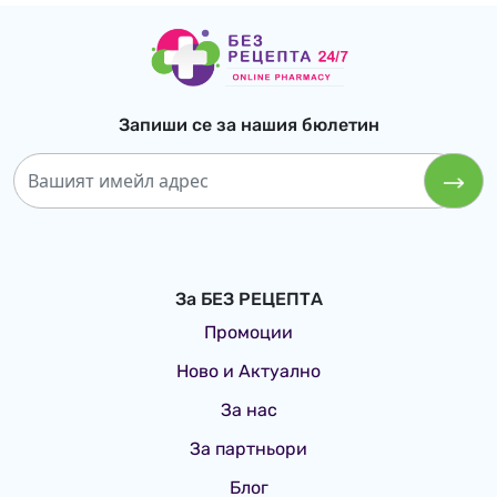
Ethylhexyloxyphenol Methoxyphenyl Triazine,
Isopropyl Palmitate, C12-15 Alkyl Benzoate, Dibutyl
Adipate, Butylene Glycol Dicaprylate/Dicaprate,
Diethylamino Hydroxybenzoyl Hexyl Benzoate,
Glyceryl Stearate, Phenylbenzimidazole Sulfonic
Запиши се за нашия бюлетин
Acid, Glycerin, Microcrystalline Cellulose, Cellulose
Gum, Glycyrrhiza Inflata Root Extract, Glycyrrhetinic
Acid, Xanthan Gum, C18-38 Alkyl ydroxystearoyl
Stearate, Copernicia Cerifera Cera, Hydrogenated
Rapeseed Oil, Cetyl Palmitate, Sodium Stearoyl
Glutamate, Sodium Hydroxide, Sodium Chloride,
За БЕЗ РЕЦЕПТА
Ethylhexylglycerin, Caprylyl Glycol,
ydroxyacetophenone, Trisodium EDTA.
Промоции
Ново и Актуално
За нас
За партньори
Блог