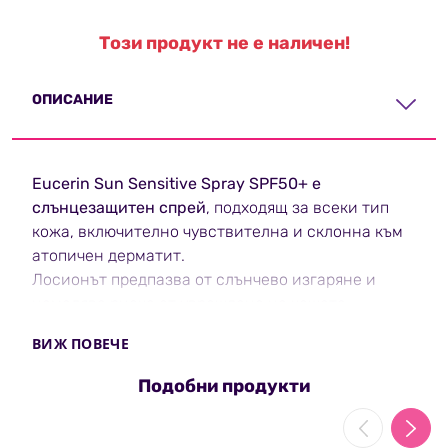
Този продукт не е наличен!
ОПИСАНИЕ
Eucerin Sun Sensitive Spray SPF50+ е
слънцезащитен спрей
, подходящ за всеки тип
кожа, включително чувствителна и склонна към
атопичен дерматит.
Лосионът предпазва от слънчево изгаряне и
намалява риска от увреждане на кожата,
хидратира в дълбочина и повишава защитните
ВИЖ ПОВЕЧЕ
функции кожатa.
Специалната формула има Advanced Spectral
Подобни продукти
Technology, която комбинира UVA/B филтри за
много висока UV защита и Ликохалкон А, които
съдействат за неутрализация на свободните